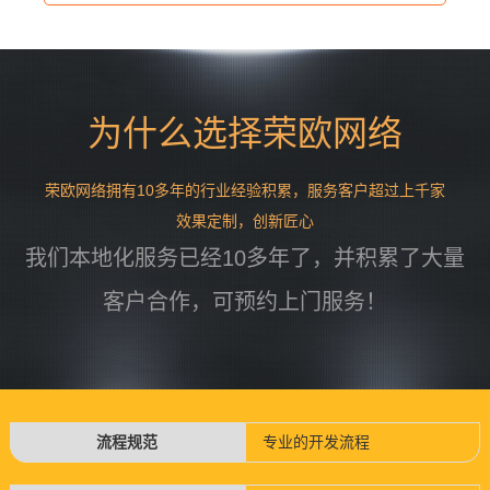
氟管道，管道、储罐、反应
第一家研发制造液压上顶栓
+
釜、搅拌器、塔节、离心
山东顺欣隆新材料科技
淄博泰维软件有限公司
+
捏炼机的厂家，产品专利...
有限公司
机、大直径管道、管道配
淄博泰维软件有限公司长期
件、管道设备、...
山东顺欣隆新材料科技有限
为什么选择荣欧网络
专注于用友软件ERP中高端
公司常年提供顺酐、苯酐、
产品线、致远OA协同、易正
精对苯二甲酸、富马酸、季
BPM、帆软报表、大宗物料
荣欧网络拥有10多年的行业经验积累，服务客户超过上千家
戊四醇、甘油、苯乙烯、乙
一卡通无人值守计量管理系
效果定制，创新匠心
+
二醇、丙二醇、二乙二醇、
淄博泰维软件有限公司
淄博富邦滚塑防腐设备
+
统、条码等产品的销售、咨
我们本地化服务已经10多年了，并积累了大量
科技有限公司
双环戊二烯、偏苯三酸酐、
询、...
淄博泰维软件有限公司长期
苯甲酸、对...
客户合作，可预约上门服务！
淄博富邦滚塑防腐设备科技
专注于用友软件ERP中高端
有限公司专业生产：钢衬塑
产品线、致远OA协同、易正
储罐，钢衬塑管道，pe储
BPM、帆软报表、大宗物料
罐。
一卡通无人值守计量管理系
+
<...
+
统、条码等产品的销售、咨
流程规范
专业的开发流程
询、...