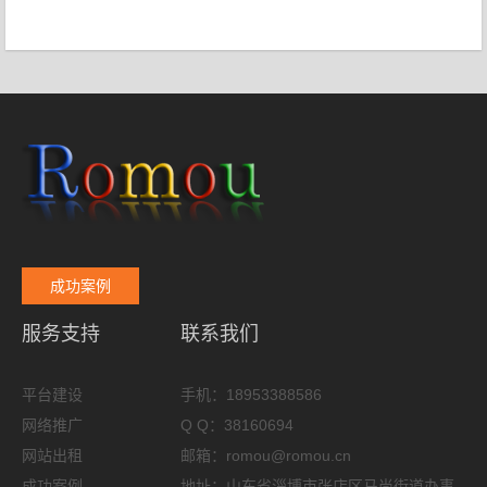
成功案例
服务支持
联系我们
平台建设
手机：18953388586
网络推广
Q Q：38160694
网站出租
邮箱：romou@romou.cn
成功案例
地址：山东省淄博市张店区马尚街道办事