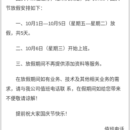
节放假安排如下：
一、10月1日—10月5日（星期五—星期二）放
假，共5天。
二、10月6日（星期三）开始上班。
三、放假期间不再提供添加资料等服务。
在放假期间如有业务、技术及其他相关业务的需
求，请与我公司值班电话联 系，在假期间如给您带来
不便敬请谅解！
提前祝大家国庆节快乐！
值班电话